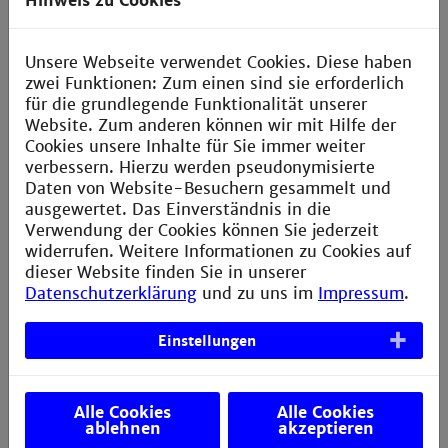
Hinweis zu Cookies
Postfach 376 im Foyer von Gebäude H
Unsere Webseite verwendet Cookies. Diese haben
zwei Funktionen: Zum einen sind sie erforderlich
Sprechzeiten
für die grundlegende Funktionalität unserer
Website. Zum anderen können wir mit Hilfe der
Termin nach Vereinbarung
Cookies unsere Inhalte für Sie immer weiter
verbessern. Hierzu werden pseudonymisierte
Daten von Website-Besuchern gesammelt und
Sitzungstermin
ausgewertet. Das Einverständnis in die
Verwendung der Cookies können Sie jederzeit
Dienstag, 17:00 Uhr in G054
widerrufen. Weitere Informationen zu Cookies auf
dieser Website finden Sie in unserer
Datenschutzerklärung
und zu uns im
Impressum
.
Büro
Einstellungen
Gebäude W, Raum 411
Campusplan
Alle Cookies
Alle Cookies
ablehnen
akzeptieren