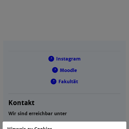
Instagram
Moodle
Fakultät
Kontakt
Wir sind erreichbar unter
fachschaft-b@th-mannheim.de