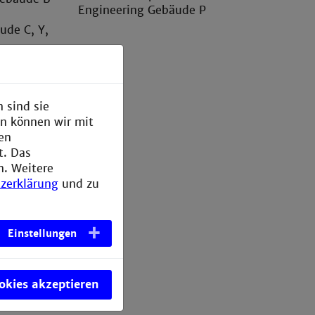
Engineering Gebäude P
ude C, Y,
ude A
hnik
 sind sie
en können wir mit
Gebäude A,
den
t. Das
bäude C
n. Weitere
zerklärung
und zu
d
, H
Einstellungen
Gebäude L
ookies akzeptieren