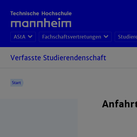
AStA
Fachschaftsvertretungen
Studier
Verfasste Studierendenschaft
Start
Anfahr