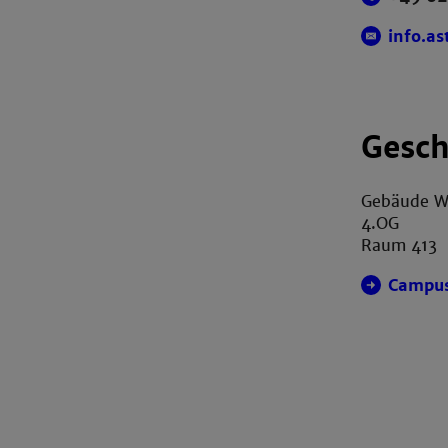
info.a
Gesch
Gebäude 
4.OG
Raum 413
Campu