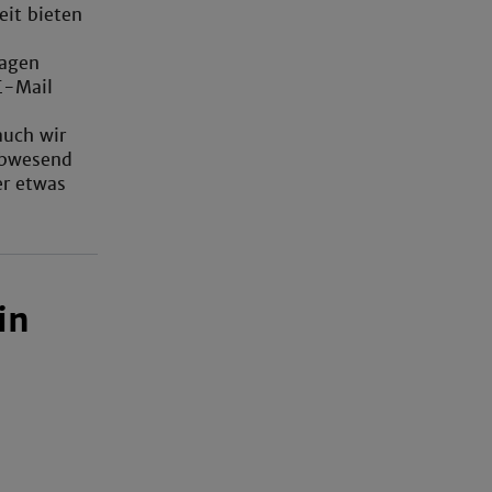
eit bieten
ragen
E-Mail
auch wir
 abwesend
er etwas
in