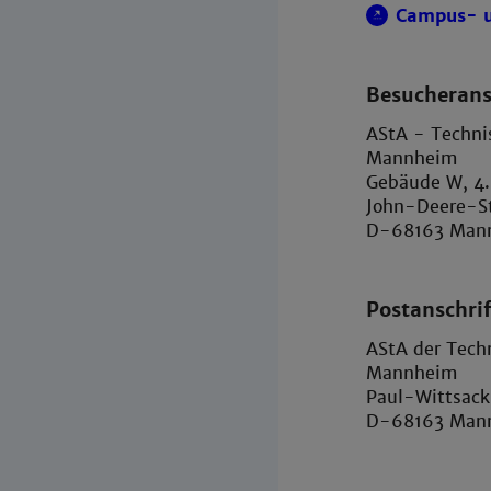
Campus- u
Besucherans
AStA - Techni
Mannheim
Gebäude W, 4.
John-Deere-St
D-68163 Man
Postanschrif
AStA der Tech
Mannheim
Paul-Wittsack
D-68163 Man