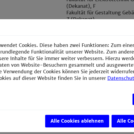
(Dekanat), F
Fakultät für Gestaltung Gebä
Z (Dekanat)
Fakultät für Informatik Gebä
(Dekanat)
Fakultät für Informationstec
wendet Cookies. Diese haben zwei Funktionen: Zum einen
Gebäude K, R, S (Dekanat)
e grundlegende Funktionalität unserer Website. Zum ander
Fakultät für Maschinenbau 
sere Inhalte für Sie immer weiter verbessern. Hierzu wer
B, G, H (Dekanat), K, Q, T
aten von Website-Besuchern gesammelt und ausgewerte
Fakultät für Sozialwesen Ge
ie Verwendung der Cookies können Sie jederzeit widerrufe
(Dekanat)
okies auf dieser Website finden Sie in unserer
Datenschut
Fakultät für Verfahrens- un
Chemietechnik Gebäude E, G
(Dekanat), S
Fakultät für
Wirtschaftsingenieurwesen 
(Dekanat), K
Alle Cookies ablehnen
Alle C