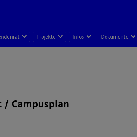
endenrat
Projekte
Infos
Dokumente
t / Campusplan