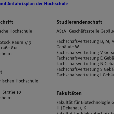
nd Anfahrtsplan der Hochschule
chrift
Studierendenschaft
sche Hochschule
AStA-Geschäftsstelle Gebä
Fachschafsvertretung B, M, 
Stock Raum 413
Gebäude W
raße 81a
Fachschafsvertretung V Geb
nheim
Fachschafsvertretung E Geb
Fachschafsvertretung N Geb
Fachschafsvertretung S Geb
t
Fachschafsvertretung I Gebä
nischen Hochschule
-Straße 10
Fakultäten
nheim
Fakultät für Biotechnologie 
H (Dekanat), K
Fakultät für Elektrotechnik 