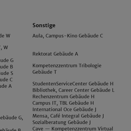
Sonstige
ude W
Aula, Campus-Kino Gebäude C
V, W
Rektorat Gebäude A
äude G
Kompetenzzentrum Tribologie
äude B
Gebäude T
äude S
äude C
StudentenServiceCenter Gebäude H
ude A
Bibliothek, Career Center Gebäude L
Rechenzentrum Gebäude H
Campus IT, TBL Gebäude H
International Oce Gebäude J
Mensa, Café Integral Gebäude J
Gebäude G,
Sozialberatung Gebäude J
Cave — Kompetenzzentrum Virtual
Gebäude B