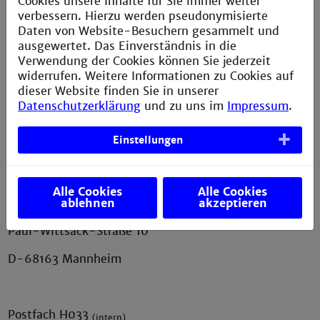
Cookies unsere Inhalte für Sie immer weiter
Erklärung zur Barrierefreiheit
verbessern. Hierzu werden pseudonymisierte
Datenschutzerklärung
Daten von Website-Besuchern gesammelt und
ausgewertet. Das Einverständnis in die
Sitemap
Verwendung der Cookies können Sie jederzeit
widerrufen. Weitere Informationen zu Cookies auf
Anfahrt
dieser Website finden Sie in unserer
Verbesserungsvorschlag melden
Datenschutzerklärung
und zu uns im
Impressum
.
Einstellungen
Kontakt
Alle Cookies
Alle Cookies
ablehnen
akzeptieren
AStA der Technischen Hochschule Mannheim
Paul-Wittsack-Straße 10
D-68163 Mannheim
Postfach H033
(intern)