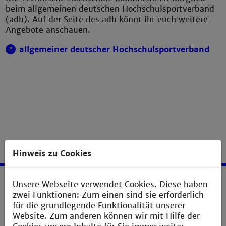
beim allgemeinen deutschen Hochschulsportverband
(adh). Auf der Seite des adh könnt ihr euch weitere
Angebote anschauen.
allgemeiner deutscher Hochschulsportverband
Hinweis zu Cookies
Unsere Webseite verwendet Cookies. Diese haben
Service
zwei Funktionen: Zum einen sind sie erforderlich
für die grundlegende Funktionalität unserer
Impressum
Website. Zum anderen können wir mit Hilfe der