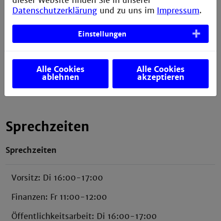
dieser Website finden Sie in unserer
Gebäude W
Datenschutzerklärung
und zu uns im
Impressum
.
4.OG
Raum 413
Einstellungen
Campusplan
Alle Cookies
Alle Cookies
ablehnen
akzeptieren
Sprechzeiten
Sprechzeiten
Vorsitz: Di 16:00-17:00
Finanzen: Fr 11:00-12:00
Öffentlichkeitsarbeit: Di 16:00-17:00