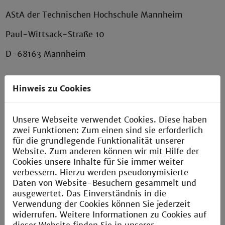
AStA der Technischen Hochschule Mannheim
Paul-Wittsack-Straße 10
D-68163 Mannheim
Hinweis zu Cookies
Postfach H033
(intern)
Unsere Webseite verwendet Cookies. Diese haben
zwei Funktionen: Zum einen sind sie erforderlich
+49 621 292-6436
für die grundlegende Funktionalität unserer
Website. Zum anderen können wir mit Hilfe der
info.asta@th-mannheim.de
Cookies unsere Inhalte für Sie immer weiter
verbessern. Hierzu werden pseudonymisierte
Daten von Website-Besuchern gesammelt und
ausgewertet. Das Einverständnis in die
Geschäftsstelle
Verwendung der Cookies können Sie jederzeit
widerrufen. Weitere Informationen zu Cookies auf