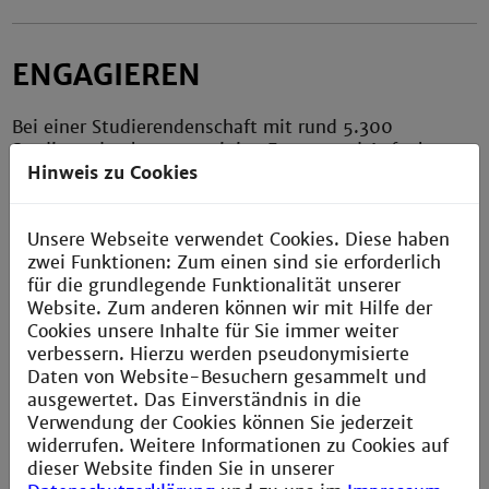
ENGAGIEREN
Bei einer Studierendenschaft mit rund 5.300
Studierenden kommen einige Fragen und Aufgaben
Hinweis zu Cookies
auf. Diese werden in der Regel von Studierenden, die
sich parallel zu Ihrem Studium ehrenamtlich
engagieren abgewickelt.
Unsere Webseite verwendet Cookies. Diese haben
Engagieren kann man sich durch die
zwei Funktionen: Zum einen sind sie erforderlich
Fachschaftsvertretung oder als Mitglied bei einer der
für die grundlegende Funktionalität unserer
verschiedenen Organe der Studierendenschaft.
Website. Zum anderen können wir mit Hilfe der
Cookies unsere Inhalte für Sie immer weiter
verbessern. Hierzu werden pseudonymisierte
Projekte und Arbeitskreise
Daten von Website-Besuchern gesammelt und
ausgewertet. Das Einverständnis in die
Verwendung der Cookies können Sie jederzeit
widerrufen. Weitere Informationen zu Cookies auf
dieser Website finden Sie in unserer