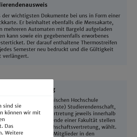
dierendenausweis
s der wichtigsten Dokumente bei uns in Form einer
kkarte. Er beinhaltet ebenfalls die Mensakarte,
an mehreren Automaten mit Bargeld aufgeladen
en kann sowie ein gegebenenfalls erworbenes
sterticket. Der darauf enthaltene Thermostreifen
 jedes Semester neu bedruckt und die Gültigkeit
 verlängert.
ierendenvertretung
Studierenden der Technischen Hochschule
 sind sie
heim bilden die (verfasste) Studierendenschaft,
en können wir mit
he Ihre Studierendenvertretung jeweils innerhalb
den
 Fakultät (Alle Studierende einer Fakultät stellen
t. Das
achschaft dar), die Fachschaftsvertretung, wählt.
n. Weitere
e wiederum entsendet Mitglieder in den