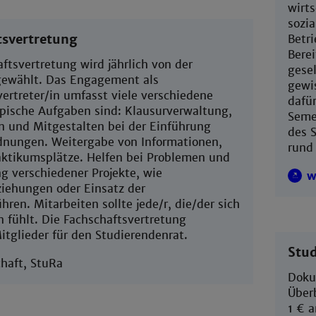
wirts
sozi
tsvertretung
Betr
Berei
ftsvertretung wird jährlich von der
gesel
gewählt. Das Engagement als
gewi
ertreter/in umfasst viele verschiedene
dafü
ypische Aufgaben sind: Klausurverwaltung,
Seme
n und Mitgestalten bei der Einführung
des S
dnungen. Weitergabe von Informationen,
rund
raktikumsplätze. Helfen bei Problemen und
g verschiedener Projekte, wie
w
iehungen oder Einsatz der
ren. Mitarbeiten sollte jede/r, die/der sich
 fühlt. Die Fachschaftsvertretung
itglieder für den Studierendenrat.
Stud
chaft, StuRa
Doku
Überb
1 € 