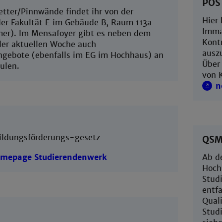
POS
etter/Pinnwände findet ihr von der
Hier
der Fakultät E im Gebäude B, Raum 113a
Imma
er). Im Mensafoyer gibt es neben dem
Kont
der aktuellen Woche auch
ausz
ebote (ebenfalls im EG im Hochhaus) an
Über
ulen.
von 
n
ildungsförderungs-gesetz
QSM 
mepage Studierendenwerk
Ab d
Hoch
Stud
entf
Quali
Stud