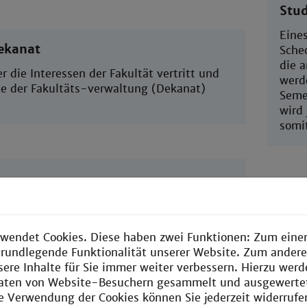
Stu
Eine
ekanat
Schec
die 
er die Interessen der Fakultät vertritt und
werd
te der Fakultäts-verwaltung (Dekanat)
Seme
wird
somit
Stud
häufigste akademische Grad an
. Liegt etwa zwischen dem heutigen
Die 
d Master
wendet Cookies. Diese haben zwei Funktionen: Zum einen
Mann
e grundlegende Funktionalität unserer Website. Zum ander
welc
sere Inhalte für Sie immer weiter verbessern. Hierzu wer
ihrer
aten von Website-Besuchern gesammelt und ausgewerte
die F
ie Verwendung der Cookies können Sie jederzeit widerrufe
Dies
lation