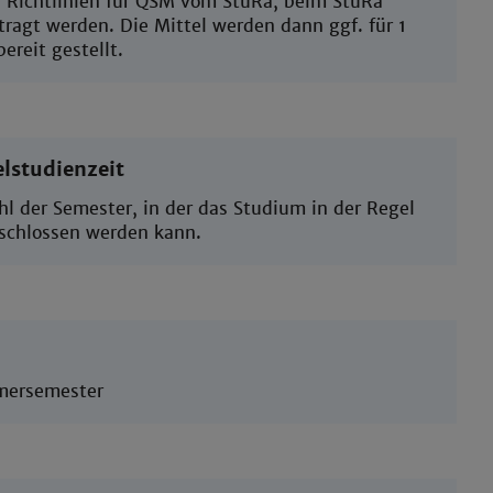
e Richtlinien für QSM vom StuRa, beim StuRa
tragt werden. Die Mittel werden dann ggf. für 1
bereit gestellt.
lstudienzeit
hl der Semester, in der das Studium in der Regel
schlossen werden kann.
ersemester