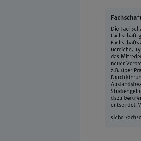
Fachschaf
Die Fachscha
Fachschaft 
Fachschaftsv
Bereiche. T
das Mitrede
neuer Veror
z.B. über P
Durchführun
Auslandsbez
Studiengebüh
dazu berufen
entsendet M
siehe Fachs