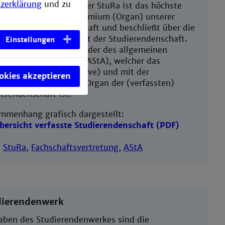
zerklärung
und zu
ierendenrat (StuRa). Der StuRa ist das höchste
hlussfassende Wahlgremium (Organ) unserer
assten Studierendenschaft und beschließt über die
ung sowie den Haushalt der Studierendenschaft.
Einstellungen
m wählt es die Mitglieder des allgemeinen
ierendenausschusses (AStA), welcher das
häftsführende (exekutive) und mit der
ookies akzeptieren
nvertretung betraute Organ der (verfassten)
erendenschaft ist.
mmenhang grafisch dargestellt:
bersicht verfasste Studierendenschaft (PDF)
e
StuRa
,
Fachschaftsvertretung
,
AStA
dierendenwerk
aben des Studierendenwerkes sind die