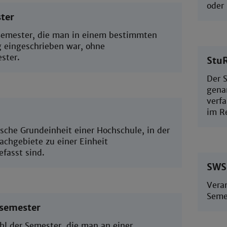
oder
ter
Semester, die man in einem bestimmten
 eingeschrieben war, ohne
ster.
StuR
Der 
gena
verfa
im Re
sche Grundeinheit einer Hochschule, in der
achgebiete zu einer Einheit
asst sind.
SWS
Vera
Seme
semester
l der Semester, die man an einer