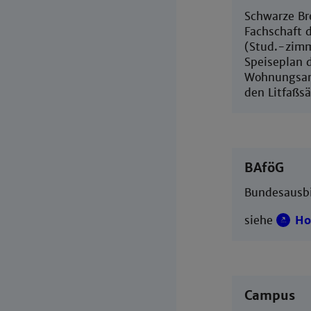
Schwarze Br
Fachschaft 
(Stud.-zimm
Speiseplan 
Wohnungsang
den Litfaßsä
BAföG
Bundesausb
siehe
Ho
Campus