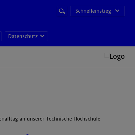
Suchbegriff
Suche
Schnelleinstieg
starten
Datenschutz
ienalltag an unserer Technische Hochschule