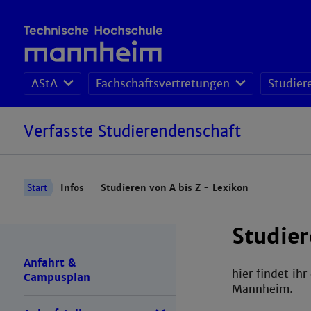
AStA
Fachschaftsvertretungen
Studier
Verfasste Studierendenschaft
Start
Infos
Studieren von A bis Z - Lexikon
Studier
Anfahrt &
hier findet ih
Campusplan
Mannheim.