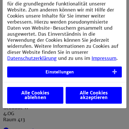
für die grundlegende Funktionalität unserer
D-68163 Mannheim
Website. Zum anderen können wir mit Hilfe der
Cookies unsere Inhalte für Sie immer weiter
verbessern. Hierzu werden pseudonymisierte
Daten von Website-Besuchern gesammelt und
Postfach H033
(intern)
ausgewertet. Das Einverständnis in die
Verwendung der Cookies können Sie jederzeit
widerrufen. Weitere Informationen zu Cookies auf
+49 621 292-6436
dieser Website finden Sie in unserer
Datenschutzerklärung
und zu uns im
Impressum
.
info.asta@th-mannheim.de
Einstellungen
Geschäftsstelle
Alle Cookies
Alle Cookies
ablehnen
akzeptieren
Gebäude W
4.OG
Raum 413