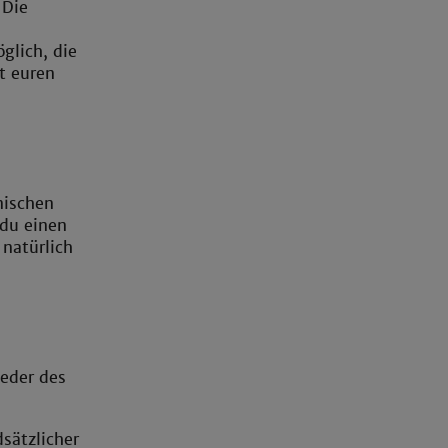
 Die
glich, die
t euren
nischen
 du einen
 natürlich
ieder des
sätzlicher