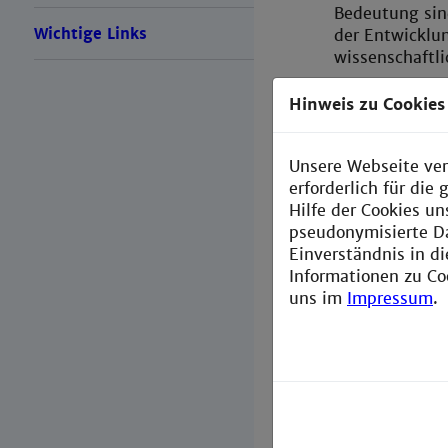
Bedeutung sin
Wichtige Links
der Entwicklu
wissenschaftl
Der Fakultäts
Hinweis zu Cookies
für den Fachbe
ist das höchs
entscheidet e
Unsere Webseite ver
Prüfungsordnu
erforderlich für di
Berufungsvors
Hilfe der Cookies un
einschließlich
pseudonymisierte D
Einverständnis in d
Die Fachschaft
Informationen zu Co
Studierendens
uns im
Impressum
.
in den Studie
Selbstverwalt
welche die st