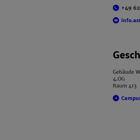
+49 62
info.a
Gesch
Gebäude 
4.OG
Raum 413
Campu