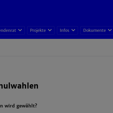
endenrat
Projekte
Infos
Dokumente
hulwahlen
n wird gewählt?