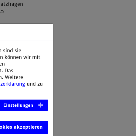
atzfragen
es
Bedeutung
llen. Er
em
 sind sie
deren
en können wir mit
ittel
den
issionen.
t. Das
n. Weitere
 der
zerklärung
und zu
itglieder
nen,
Einstellungen
ookies akzeptieren