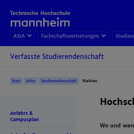
AStA
Fachschaftsvertretungen
Studier
Verfasste Studierendenschaft
Start
Infos
Studierendenschaft
Wahlen
Hochsc
Anfahrt &
Campusplan
Wo und wan