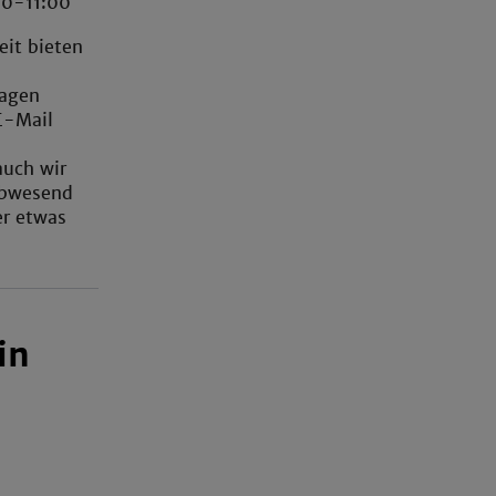
00-11:00
eit bieten
ragen
E-Mail
auch wir
 abwesend
er etwas
in