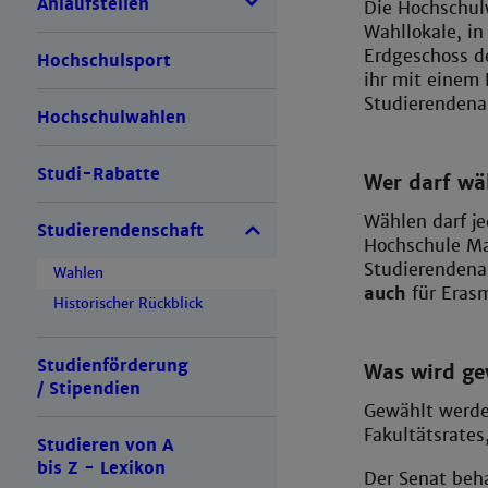
Anlaufstellen
Die Hochschul
Wahllokale, in
Erdgeschoss de
Hochschulsport
ihr mit einem
Studierendena
Hochschulwahlen
Studi-Rabatte
Wer darf wä
Wählen darf je
Studierendenschaft
Hochschule Ma
Studierendenau
Wahlen
auch
für Erasm
Historischer Rückblick
Studienförderung
Was wird ge
/ Stipendien
Gewählt werden
Fakultätsrates
Studieren von A
bis Z - Lexikon
Der Senat beha