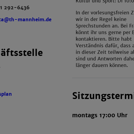
Kultur und Sport: Di 10:
1 292-6436
In der vorlesungsfreien Z
wir in der Regel keine
sta@th-mannheim.de
Sprechstunden an. Bei F
könnt ihr uns gerne per 
kontaktieren. Bitte habt
Verständnis dafür, dass 
äftsstelle
in dieser Zeit teilweise
sind und Antworten dah
länger dauern können.
W
Sitzungsterm
splan
montags 17:00 Uhr