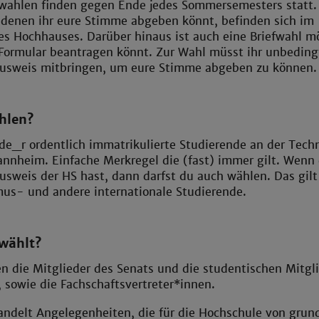
wahlen finden gegen Ende jedes Sommersemesters statt.
 denen ihr eure Stimme abgeben könnt, befinden sich im
s Hochhauses. Darüber hinaus ist auch eine Briefwahl mö
 Formular beantragen könnt. Zur Wahl müsst ihr unbeding
usweis mitbringen, um eure Stimme abgeben zu können.
hlen?
de_r ordentlich immatrikulierte Studierende an der Tech
nnheim. Einfache Merkregel die (fast) immer gilt. Wenn
sweis der HS hast, dann darfst du auch wählen. Das gilt
us- und andere internationale Studierende.
wählt?
 die Mitglieder des Senats und die studentischen Mitgl
, sowie die Fachschaftsvertreter*innen.
ndelt Angelegenheiten, die für die Hochschule von grund