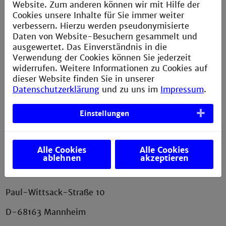
Website. Zum anderen können wir mit Hilfe der
Cookies unsere Inhalte für Sie immer weiter
Impressum
verbessern. Hierzu werden pseudonymisierte
Erklärung zur Barrierefreiheit
Daten von Website-Besuchern gesammelt und
ausgewertet. Das Einverständnis in die
Datenschutzerklärung
Verwendung der Cookies können Sie jederzeit
Sitemap
widerrufen. Weitere Informationen zu Cookies auf
dieser Website finden Sie in unserer
Anfahrt
Datenschutzerklärung
und zu uns im
Impressum
.
Verbesserungsvorschlag melden
Einstellungen
Kontakt
Alle Cookies
Alle Cookies
ablehnen
akzeptieren
AStA der Technischen Hochschule Mannheim
Paul-Wittsack-Straße 10
D-68163 Mannheim