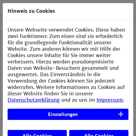
Anfahrt
Hinweis zu Cookies
Verbesserungsvorschlag melden
Unsere Webseite verwendet Cookies. Diese haben
zwei Funktionen: Zum einen sind sie erforderlich
für die grundlegende Funktionalität unserer
Kontakt
Website. Zum anderen können wir mit Hilfe der
Cookies unsere Inhalte für Sie immer weiter
AStA der Technischen Hochschule Mannheim
verbessern. Hierzu werden pseudonymisierte
Daten von Website-Besuchern gesammelt und
Paul-Wittsack-Straße 10
ausgewertet. Das Einverständnis in die
Verwendung der Cookies können Sie jederzeit
D-68163 Mannheim
widerrufen. Weitere Informationen zu Cookies auf
dieser Website finden Sie in unserer
Datenschutzerklärung
und zu uns im
Impressum
.
Postfach H033
(intern)
Einstellungen
+49 621 292-6436