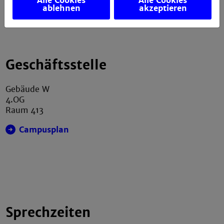
Alle Cookies
Alle Cookies
ablehnen
akzeptieren
info.asta@th-mannheim.de
Geschäftsstelle
Gebäude W
4.OG
Raum 413
Campusplan
Sprechzeiten