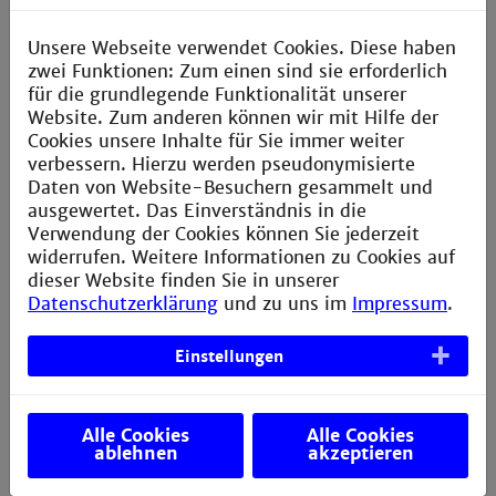
Kontakt
Unsere Webseite verwendet Cookies. Diese haben
zwei Funktionen: Zum einen sind sie erforderlich
für die grundlegende Funktionalität unserer
AStA der Technischen Hochschule Mannheim
Website. Zum anderen können wir mit Hilfe der
Paul-Wittsack-Straße 10
Cookies unsere Inhalte für Sie immer weiter
verbessern. Hierzu werden pseudonymisierte
D-68163 Mannheim
Daten von Website-Besuchern gesammelt und
ausgewertet. Das Einverständnis in die
Verwendung der Cookies können Sie jederzeit
widerrufen. Weitere Informationen zu Cookies auf
Postfach H033
(intern)
dieser Website finden Sie in unserer
Datenschutzerklärung
und zu uns im
Impressum
.
+49 621 292-6436
Einstellungen
info.asta@th-mannheim.de
Alle Cookies
Alle Cookies
ablehnen
akzeptieren