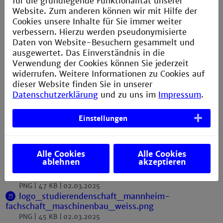
für die grundlegende Funktionalität unserer
fachschaft_informationstechnik.png
Website. Zum anderen können wir mit Hilfe der
PNG
47 KB
02.03.2025
Cookies unsere Inhalte für Sie immer weiter
logo_studierendenschaft_mannheim-
fachschaft_informationstechnik_weiss.png
verbessern. Hierzu werden pseudonymisierte
Daten von Website-Besuchern gesammelt und
PNG
46 KB
02.03.2025
ausgewertet. Das Einverständnis in die
Verwendung der Cookies können Sie jederzeit
widerrufen. Weitere Informationen zu Cookies auf
Fachschaft Maschinenbau
dieser Website finden Sie in unserer
Datenschutzerklärung
und zu uns im
Impressum
.
logo_studierendenschaft_mannheim-
fachschaft_maschinenbau.eps
Einstellungen
EPS
1 MB
02.03.2025
logo_studierendenschaft_mannheim-
fachschaft_maschinenbau_weiss.eps
Alle Cookies
Alle Cookies
EPS
1 MB
02.03.2025
ablehnen
akzeptieren
logo_studierendenschaft_mannheim-
fachschaft_maschinenbau.png
PNG
47 KB
02.03.2025
logo_studierendenschaft_mannheim-
fachschaft_maschinenbau_weiss.png
PNG
45 KB
02.03.2025