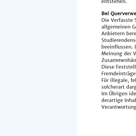
entstehen.
Bei Querverwe
Die Verfasste 
allgemeinen Ge
Anbietern ber
Studierendensc
beeinflussen. 
Meinung der Ve
Zusammenhän
Diese Feststel
Fremdeinträge 
Für illegale, 
solcherart dar
Im Übrigen iden
derartige Inh
Verantwortung,