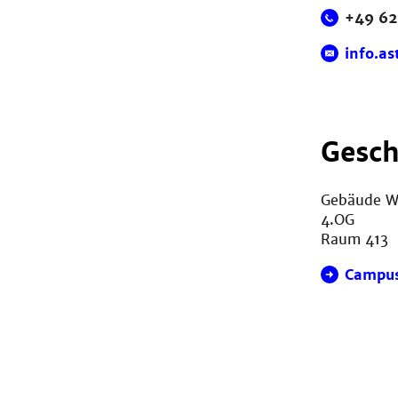
+49 62
info.a
Gesch
Gebäude 
4.OG
Raum 413
Campu