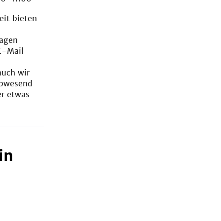
eit bieten
ragen
E-Mail
auch wir
 abwesend
er etwas
in