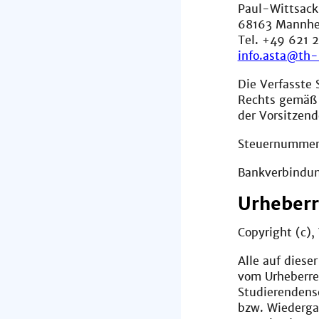
Paul-Wittsack
68163 Mannh
Tel. +49 621 
info.asta@th
Die Verfasste 
Rechts gemäß 
der Vorsitzen
Steuernummer
Bankverbindu
Urheberr
Copyright (c)
Alle auf diese
vom Urheberre
Studierendensc
bzw. Wiederga