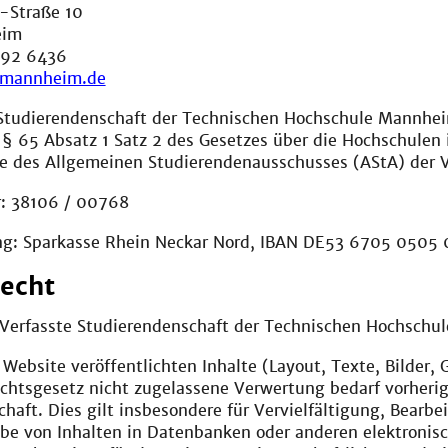
-Straße 10
eim
292 6436
-mannheim.de
Studierendenschaft der Technischen Hochschule Mannheim 
§ 65 Absatz 1 Satz 2 des Gesetzes über die Hochschulen 
de des Allgemeinen Studierendenausschusses (AStA) der V
: 38106 / 00768
ng: Sparkasse Rhein Neckar Nord, IBAN DE53 6705 050
echt
, Verfasste Studierendenschaft der Technischen Hochschu
r Website veröffentlichten Inhalte (Layout, Texte, Bilder,
chtsgesetz nicht zugelassene Verwertung bedarf vorheri
haft. Dies gilt insbesondere für Vervielfältigung, Bearb
be von Inhalten in Datenbanken oder anderen elektroni