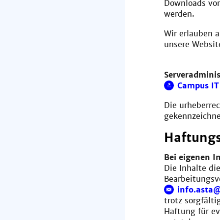
Downloads von
werden.
Wir erlauben 
unsere Websit
Serveradminis
Campus IT
Die urheberrec
gekennzeichnet
Haftungs
Bei eigenen I
Die Inhalte di
Bearbeitungsv
info.asta
trotz sorgfäl
Haftung für ev