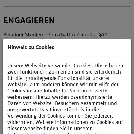
ENGAGIEREN
Bei einer Studierendenschaft mit rund 5.300
Studierenden kommen einige Fragen und Aufgaben
Hinweis zu Cookies
auf. Diese werden in der Regel von Studierenden, die
sich parallel zu Ihrem Studium ehrenamtlich
engagieren abgewickelt.
Unsere Webseite verwendet Cookies. Diese haben
Engagieren kann man sich durch die
zwei Funktionen: Zum einen sind sie erforderlich
Fachschaftsvertretung oder als Mitglied bei einer der
für die grundlegende Funktionalität unserer
verschiedenen Organe der Studierendenschaft.
Website. Zum anderen können wir mit Hilfe der
Cookies unsere Inhalte für Sie immer weiter
verbessern. Hierzu werden pseudonymisierte
Projekte und Arbeitskreise
Daten von Website-Besuchern gesammelt und
ausgewertet. Das Einverständnis in die
Verwendung der Cookies können Sie jederzeit
widerrufen. Weitere Informationen zu Cookies auf
dieser Website finden Sie in unserer