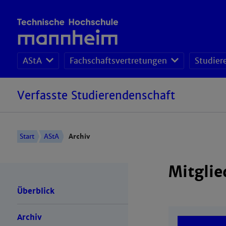
AStA
Fachschaftsvertretungen
Studier
Verfasste Studierendenschaft
Start
AStA
Archiv
Mitglie
Überblick
Archiv