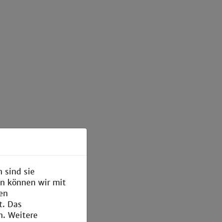
 sind sie
en können wir mit
den
t. Das
n. Weitere