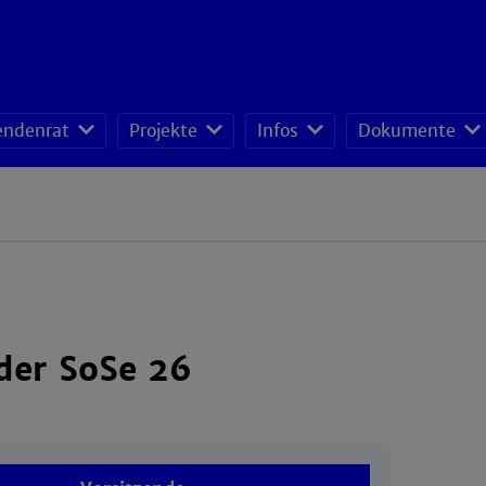
endenrat
Projekte
Infos
Dokumente
der SoSe 26