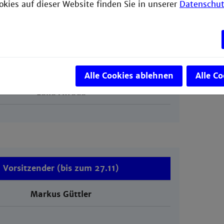
okies auf dieser Website finden Sie in unserer
Datenschut
eder WiSe 25/26
Vorsitzende
Alle Cookies ablehnen
Alle C
Laila Awada
Vorsitzender (bis zum 27.11)
Markus Güttler