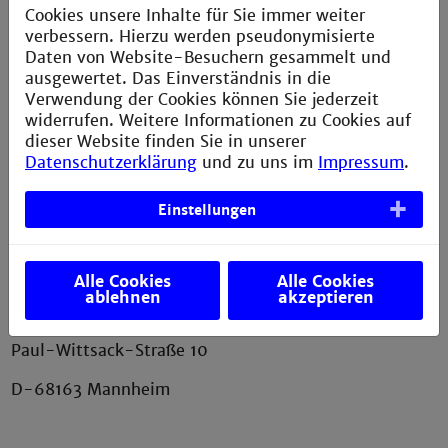
Impressum
Cookies unsere Inhalte für Sie immer weiter
Erklärung zur Barrierefreiheit
verbessern. Hierzu werden pseudonymisierte
Daten von Website-Besuchern gesammelt und
Datenschutzerklärung
ausgewertet. Das Einverständnis in die
Verwendung der Cookies können Sie jederzeit
Sitemap
widerrufen. Weitere Informationen zu Cookies auf
Anfahrt
dieser Website finden Sie in unserer
Datenschutzerklärung
und zu uns im
Impressum
.
Verbesserungsvorschlag melden
Einstellungen
Kontakt
Alle Cookies
Alle Cookies
ablehnen
akzeptieren
AStA der Technischen Hochschule Mannheim
Paul-Wittsack-Straße 10
D-68163 Mannheim