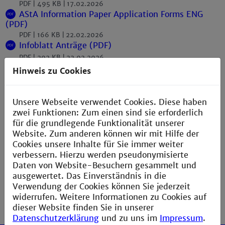
PDF
495 KB
17.02.2026
AStA Information Paper Application Forms ENG
(PDF)
PDF
166 KB
22.02.2026
Infoblatt Anträge (PDF)
PDF
292 KB
22.02.2026
Hinweis zu Cookies
StuRa Formulare
Unsere Webseite verwendet Cookies. Diese haben
zwei Funktionen: Zum einen sind sie erforderlich
StuRa Antragsformular (PDF)
für die grundlegende Funktionalität unserer
PDF
225 KB
22.02.2026
Website. Zum anderen können wir mit Hilfe der
Cookies unsere Inhalte für Sie immer weiter
verbessern. Hierzu werden pseudonymisierte
Daten von Website-Besuchern gesammelt und
ausgewertet. Das Einverständnis in die
Verwendung der Cookies können Sie jederzeit
widerrufen. Weitere Informationen zu Cookies auf
dieser Website finden Sie in unserer
Datenschutzerklärung
und zu uns im
Impressum
.