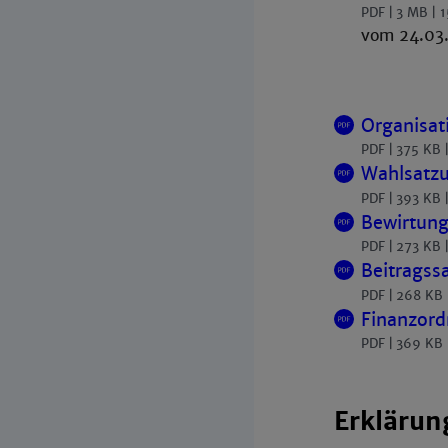
PDF
3 MB
1
vom 24.03
Organisat
PDF
375 KB
Wahlsatz
PDF
393 KB
Bewirtung
PDF
273 KB
Beitragss
PDF
268 KB
Finanzord
PDF
369 KB
Erklärun