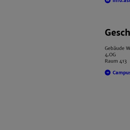
info.a
Gesch
Gebäude 
4.OG
Raum 413
Campu