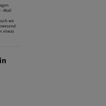
ragen
E-Mail
auch wir
 abwesend
er etwas
in