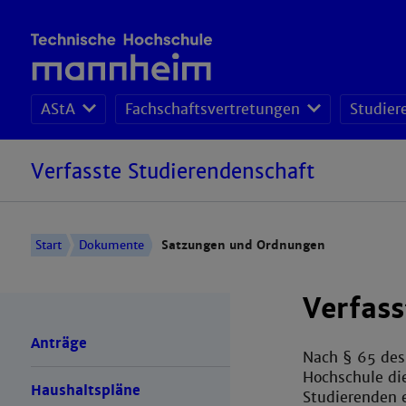
AStA
Fachschaftsvertretungen
Studier
Verfasste Studierendenschaft
Start
Dokumente
Satzungen und Ordnungen
Verfass
Anträge
Nach § 65 des
Hochschule die
Haushaltspläne
Studierenden e