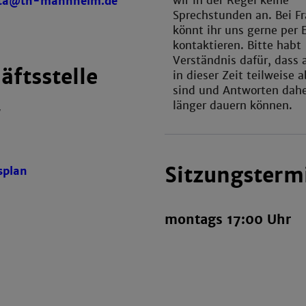
wir in der Regel keine
sta@th-mannheim.de
Sprechstunden an. Bei F
könnt ihr uns gerne per 
kontaktieren. Bitte habt
Verständnis dafür, dass 
äftsstelle
in dieser Zeit teilweise
sind und Antworten dah
länger dauern können.
W
Sitzungsterm
splan
montags 17:00 Uhr