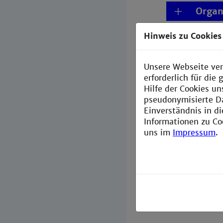
Organ
Beitr
Hinweis zu Cookies
Finan
Unsere Webseite ver
erforderlich für di
Wahls
Hilfe der Cookies un
pseudonymisierte D
Einverständnis in d
Technis
Informationen zu Co
uns im
Impressum
.
Aktuelle Satz
Mannheim zu f
Zum Intra