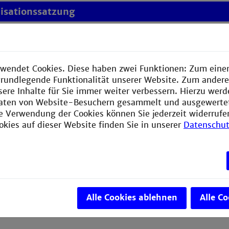
isationssatzung
agssatzung
zordnung
wendet Cookies. Diese haben zwei Funktionen: Zum einen
e grundlegende Funktionalität unserer Website. Zum ander
atzung
sere Inhalte für Sie immer weiter verbessern. Hierzu wer
aten von Website-Besuchern gesammelt und ausgewerte
ie Verwendung der Cookies können Sie jederzeit widerrufe
che Hochschule Mannheim
okies auf dieser Website finden Sie in unserer
Datenschut
ungen und Ordnungen sind im Intranet der Technischen H
inden.
net
Alle Cookies ablehnen
Alle C