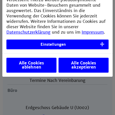
Wir sind erreichbar unter
Daten von Website-Besuchern gesammelt und
fachschaft-e@th-mannheim.de
ausgewertet. Das Einverständnis in die
Verwendung der Cookies können Sie jederzeit
Postfach 387 im Foyer von Gebäude H
widerrufen. Weitere Informationen zu Cookies auf
dieser Website finden Sie in unserer
Datenschutzerklärung
und zu uns im
Impressum
.
Einstellungen
Sprechzeiten
Alle Cookies
Alle Cookies
Während des Vorlesungsbetriebs
ablehnen
akzeptieren
Termine Nach Vereinbarung
Büro
Erdgeschoss Gebäude U (U002)