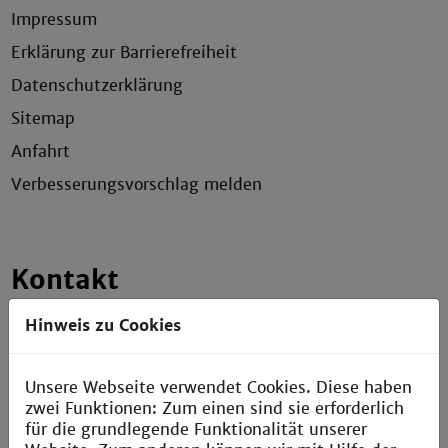
Impressum
Erklärung zur Barrierefreiheit
Datenschutzerklärung
Sitemap
Anfahrt
Verbesserungsvorschlag melden
Kontakt
Hinweis zu Cookies
AStA der Technischen Hochschule Mannheim
Paul-Wittsack-Straße 10
Unsere Webseite verwendet Cookies. Diese haben
D-68163 Mannheim
zwei Funktionen: Zum einen sind sie erforderlich
für die grundlegende Funktionalität unserer