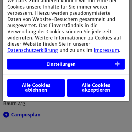
Website. Zum anderen können wir mit Hilfe der
Cookies unsere Inhalte für Sie immer weiter
Postfach H033
(intern)
verbessern. Hierzu werden pseudonymisierte
Daten von Website-Besuchern gesammelt und
ausgewertet. Das Einverständnis in die
Verwendung der Cookies können Sie jederzeit
+49 621 292-6436
widerrufen. Weitere Informationen zu Cookies auf
dieser Website finden Sie in unserer
info.asta@th-mannheim.de
Datenschutzerklärung
und zu uns im
Impressum
.
Einstellungen
Geschäftsstelle
Alle Cookies
Alle Cookies
ablehnen
akzeptieren
Gebäude W
4.OG
Raum 413
Campusplan