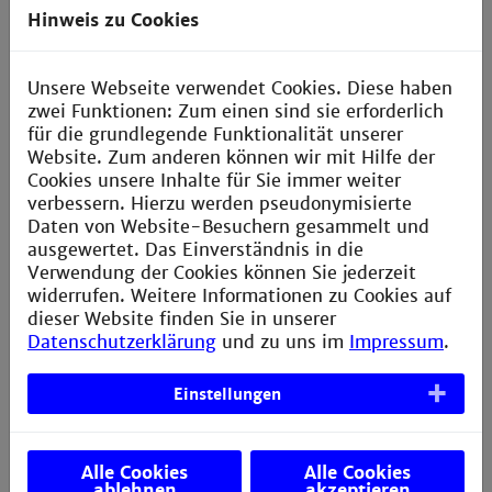
Verbesserungsvorschlag melden
Hinweis zu Cookies
Unsere Webseite verwendet Cookies. Diese haben
zwei Funktionen: Zum einen sind sie erforderlich
Kontakt
für die grundlegende Funktionalität unserer
Website. Zum anderen können wir mit Hilfe der
AStA der Technischen Hochschule Mannheim
Cookies unsere Inhalte für Sie immer weiter
verbessern. Hierzu werden pseudonymisierte
Paul-Wittsack-Straße 10
Daten von Website-Besuchern gesammelt und
ausgewertet. Das Einverständnis in die
D-68163 Mannheim
Verwendung der Cookies können Sie jederzeit
widerrufen. Weitere Informationen zu Cookies auf
dieser Website finden Sie in unserer
Datenschutzerklärung
und zu uns im
Impressum
.
Postfach H033
(intern)
Einstellungen
+49 621 292-6436
Alle Cookies
Alle Cookies
info.asta@th-mannheim.de
ablehnen
akzeptieren