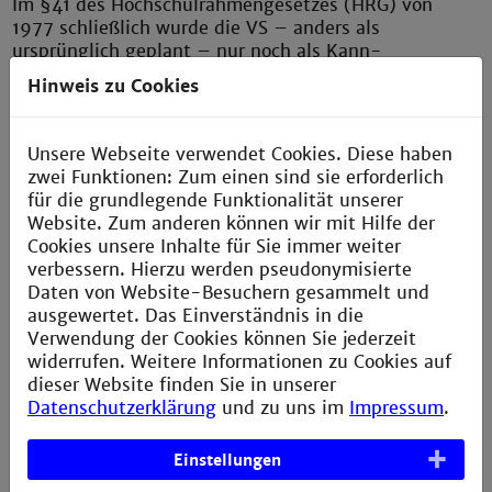
Im §41 des Hochschulrahmengesetzes (HRG) von
1977 schließlich wurde die VS – anders als
ursprünglich geplant – nur noch als Kann-
Bestimmung aufgenommen. Dies änderte sich erst
Hinweis zu Cookies
mit der Änderung des HRG am 08. August 2002, das
den Bestand bzw. die Wiedereinführung von VS
vorschreibt. Hiergegen ist jedoch eine Klage der
Unsere Webseite verwendet Cookies. Diese haben
betroffenen Bundesländer Bayern und Baden-
zwei Funktionen: Zum einen sind sie erforderlich
Württemberg am Bundesverfassungsgericht
für die grundlegende Funktionalität unserer
anhängig.
Website. Zum anderen können wir mit Hilfe der
Cookies unsere Inhalte für Sie immer weiter
Mitte der 1990er Jahre wurde statt „Studentenschaft“
verbessern. Hierzu werden pseudonymisierte
zunehmend der Ausdruck „Studierendenschaft“ ein-
Daten von Website-Besuchern gesammelt und
geführt.
ausgewertet. Das Einverständnis in die
Verwendung der Cookies können Sie jederzeit
Im Juni 2012 hat der Landtag von Baden-
widerrufen. Weitere Informationen zu Cookies auf
Württemberg die Wiedereinführung der Verfassten
dieser Website finden Sie in unserer
Studierendenschaft beschlossen. Die Verfasste
Datenschutzerklärung
und zu uns im
Impressum
.
Studierendenschaft bedeutet, dass es eine gesetzlich
verankerte Studierendenvertretung gibt.
Einstellungen
Mannheim:
Im Januar 2013 fand die Urabstimmung