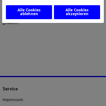
zur Organisationssatzung der verfassten
Studierendenschaft statt. Zum Ende des
Alle Cookies
Alle Cookies
Sommersemesters 2013 wurden zum ersten Mal in der
ablehnen
akzeptieren
VS die Fachschaftsvertretung und der Studierendenrat
gewählt.
Service
Impressum