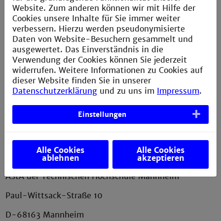
Service
Website. Zum anderen können wir mit Hilfe der
Cookies unsere Inhalte für Sie immer weiter
Impressum
verbessern. Hierzu werden pseudonymisierte
Daten von Website-Besuchern gesammelt und
Erklärung zur Barrierefreiheit
ausgewertet. Das Einverständnis in die
Datenschutzerklärung
Verwendung der Cookies können Sie jederzeit
widerrufen. Weitere Informationen zu Cookies auf
Sitemap
dieser Website finden Sie in unserer
Anfahrt
Datenschutzerklärung
und zu uns im
Impressum
.
Verbesserungsvorschlag melden
Einstellungen
Kontakt
Alle Cookies
Alle Cookies
ablehnen
akzeptieren
AStA der Technischen Hochschule Mannheim
Paul-Wittsack-Straße 10
D-68163 Mannheim