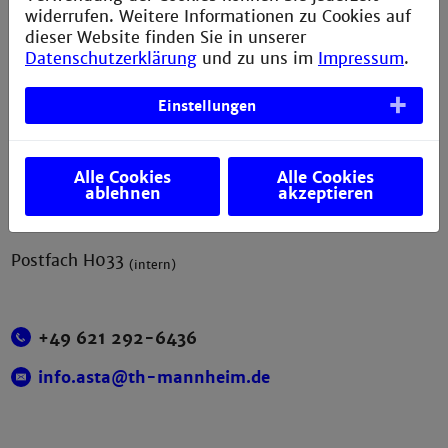
widerrufen. Weitere Informationen zu Cookies auf
dieser Website finden Sie in unserer
Kontakt
Datenschutzerklärung
und zu uns im
Impressum
.
AStA der Technischen Hochschule Mannheim
Einstellungen
Paul-Wittsack-Straße 10
Alle Cookies
Alle Cookies
D-68163 Mannheim
ablehnen
akzeptieren
Postfach H033
(intern)
+49 621 292-6436
info.asta@th-mannheim.de