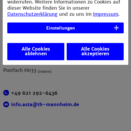
widerrufen. Weitere Informationen zu Cookies auf
dieser Website finden Sie in unserer
Kontakt
Datenschutzerklärung
und zu uns im
Impressum
.
AStA der Technischen Hochschule Mannheim
Einstellungen
Paul-Wittsack-Straße 10
D-68163 Mannheim
Alle Cookies
Alle Cookies
ablehnen
akzeptieren
Postfach H033
(intern)
+49 621 292-6436
info.asta@th-mannheim.de