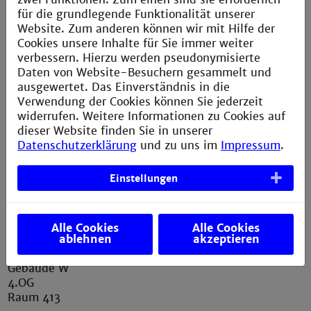
für die grundlegende Funktionalität unserer
D-68163 Mannheim
Website. Zum anderen können wir mit Hilfe der
Cookies unsere Inhalte für Sie immer weiter
verbessern. Hierzu werden pseudonymisierte
Daten von Website-Besuchern gesammelt und
Postfach H033
(intern)
ausgewertet. Das Einverständnis in die
Verwendung der Cookies können Sie jederzeit
widerrufen. Weitere Informationen zu Cookies auf
dieser Website finden Sie in unserer
+49 621 292-6436
Datenschutzerklärung
und zu uns im
Impressum
.
info.asta@th-mannheim.de
Einstellungen
Alle Cookies
Alle Cookies
Geschäftsstelle
ablehnen
akzeptieren
Gebäude W
4.OG
Raum 413