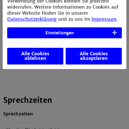
Verwendung der Cookies können Sie jederzeit
widerrufen. Weitere Informationen zu Cookies auf
dieser Website finden Sie in unserer
Geschäftsstelle
Datenschutzerklärung
und zu uns im
Impressum
.
Gebäude W
Einstellungen
4.OG
Raum 413
Campusplan
Alle Cookies
Alle Cookies
ablehnen
akzeptieren
Sprechzeiten
Sprechzeiten