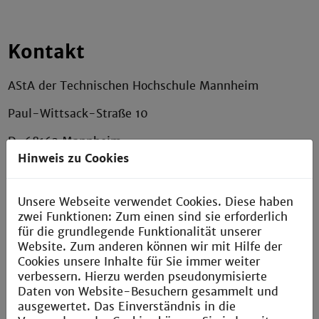
Kontakt
AStA der Technischen Hochschule Mannheim
Paul-Wittsack-Straße 10
D-68163 Mannheim
Hinweis zu Cookies
Postfach H033
Unsere Webseite verwendet Cookies. Diese haben
(intern)
zwei Funktionen: Zum einen sind sie erforderlich
für die grundlegende Funktionalität unserer
Website. Zum anderen können wir mit Hilfe der
+49 621 292-6436
Cookies unsere Inhalte für Sie immer weiter
verbessern. Hierzu werden pseudonymisierte
info.asta@th-mannheim.de
Daten von Website-Besuchern gesammelt und
ausgewertet. Das Einverständnis in die