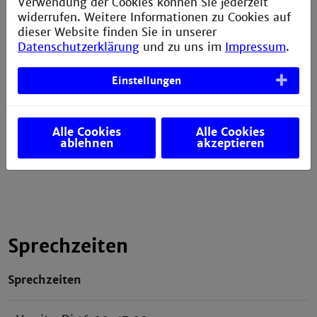
Verwendung der Cookies können Sie jederzeit
widerrufen. Weitere Informationen zu Cookies auf
dieser Website finden Sie in unserer
Geschäftsstelle
Datenschutzerklärung
und zu uns im
Impressum
.
Gebäude W
Einstellungen
4.OG
Raum 413
Campusplan
Alle Cookies
Alle Cookies
ablehnen
akzeptieren
Sprechzeiten
Sprechzeiten