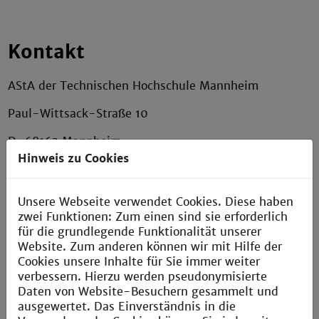
Kontakt
AStA der Technischen Hochschule Mannheim
Paul-Wittsack-Straße 10
D-68163 Mannheim
Hinweis zu Cookies
Postfach H033
Unsere Webseite verwendet Cookies. Diese haben
(intern)
zwei Funktionen: Zum einen sind sie erforderlich
für die grundlegende Funktionalität unserer
Website. Zum anderen können wir mit Hilfe der
+49 621 292-6436
Cookies unsere Inhalte für Sie immer weiter
verbessern. Hierzu werden pseudonymisierte
info.asta@th-mannheim.de
Daten von Website-Besuchern gesammelt und
ausgewertet. Das Einverständnis in die