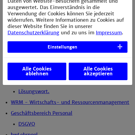
Daten von Website-Besuchern gesammelt und
Institut IMaSE
ausgewertet. Das Einverständnis in die
Verwendung der Cookies können Sie jederzeit
Bibliothek
widerrufen. Weitere Informationen zu Cookies auf
Kommunikation und Marketing
dieser Website finden Sie in unserer
Datenschutzerklärung
und zu uns im
Impressum
.
Career Center
Einstellungen
CIT - Campus IT und Services
Personalrat
Alle Cookies
Alle Cookies
TB - Technischer Bereich (vormals TBL)
ablehnen
akzeptieren
VS - Verfasste Studierendenschaft
Lösungswort.
WRM - Wirtschafts- und Ressourcenmanagement
Geschäftsbereich Personal
DSGVO
bwLehrpool