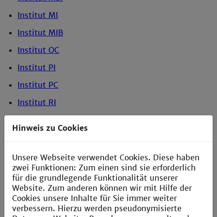
Institut MI
Institut MIB
Institut OC
Institut PI
Institut PC
Institut RI
Institut SWT
Hinweis zu Cookies
DSGVO Fileserver
DSGVO GIT
Unsere Webseite verwendet Cookies. Diese haben
zwei Funktionen: Zum einen sind sie erforderlich
DSGVO SambaAD
für die grundlegende Funktionalität unserer
Website. Zum anderen können wir mit Hilfe der
Institut TRI
Cookies unsere Inhalte für Sie immer weiter
TBV
verbessern. Hierzu werden pseudonymisierte